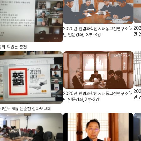
20
2020년 한림과학원＆태동고전연구소「시
민 
민 인문강좌」 3부-3강
2회 책읽는 춘천
20
2020년 한림과학원＆태동고전연구소「시
민 
민 인문강좌」2부-3강
20년도 책읽는춘천 성과보고회