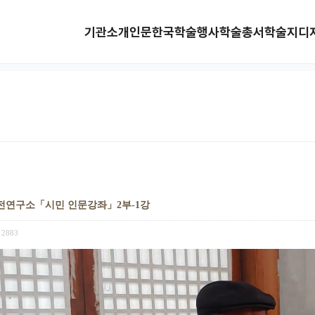
기관소개
인문한국
학술행사
학술총서
학술지
디
전연구소「시민 인문강좌」2부-1강
2883