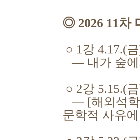
◎
2026 11
차 
○
1
강
4.17.(
금
―
내가 숲에
○
2
강
5.15.(
금
―
[
해외석학
문학적 사유에