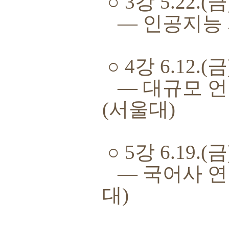
○
3
강
5.22.(
금
―
인공지능 
○
4
강
6.12.(
금
―
대규모 언
(
서울대
)
○
5
강
6.19.(
금
―
국어사 연
대
)