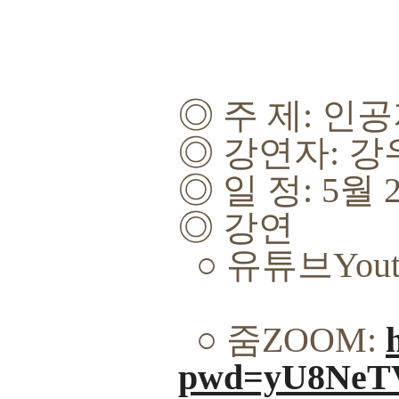
◎
주 제
:
인공
◎
강연자
:
강
◎
일 정
: 5
월
◎
강연
○
유튜브
You
○
줌
ZOOM:
pwd=yU8NeT