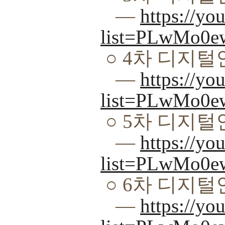
―
https://yo
list=PLwMo0
○
4
차 디지털
―
https://yo
list=PLwMo0
○
5
차 디지털
―
https://yo
list=PLwMo0
○
6
차 디지털
―
https://yo