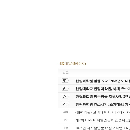
452개(1/45페이지)
번호
한림과학원 발행 도서 '2026년도
한림대학교 한림과학원, 세계 유수
한림과학원 인문한국 지원사업 3연
한림과학원 컨소시엄, 초거대AI 기
448
(협력기관)[고려대 ICKLC] <자기 
447
제2회 HAS 디지털인문학 집중워크
446
2026년 디지털인문학 심포지엄 <'