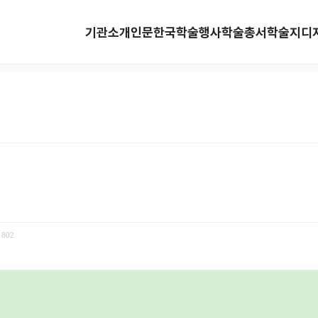
기관소개
인문한국
학술행사
학술총서
학술지
디
802