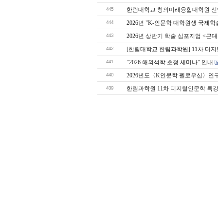
445
한림대학교 창의미래융합대학원 신입생
444
2026년 "K-인문학 대학원생 국제
443
2026년 상반기 학술 심포지엄 <
442
[한림대학교 한림과학원] 11차 디지
441
"2026 해외석학 초청 세미나" 안내
440
2026년도〈K인문학 펠로우십〉연
439
한림과학원 11차 디지털인문학 특강