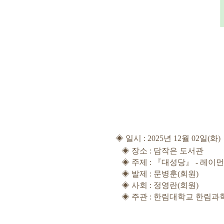
◈
일시
: 2025
년 12
월 02
일
(
화
)
◈
장소
: 담작은 도서관
◈
주제
:
『대성당
』
- 레이
◈
발제
: 문병훈
(회원)
◈
사회
: 정영란
(
회원
)
◈
주관
:
한림대학교 한림과