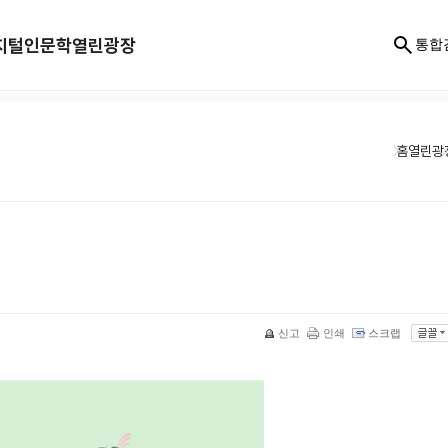
지털인문학
열린광장
통합
홈
열린광
신고
인쇄
스크랩