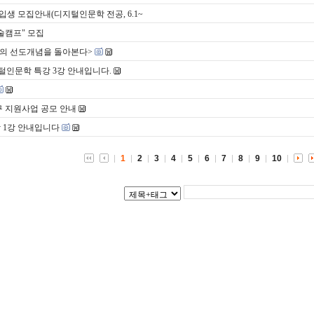
 모집안내(디지털인문학 전공, 6.1~
학술캠프" 모집
근대의 선도개념을 돌아본다>
털인문학 특강 3강 안내입니다.
구 지원사업 공모 안내
 1강 안내입니다
1
2
3
4
5
6
7
8
9
10