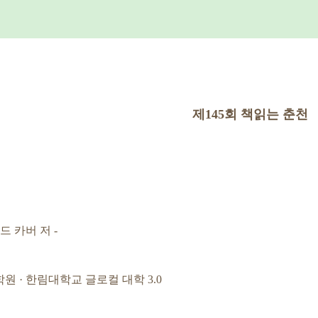
제
145
회 책읽는 춘천
먼드 카버
저
-
학원
·
한림대학교 글로컬 대학 3.0