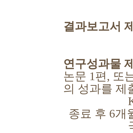
결과보고서 
연구성과물 
논문
1
편
,
또
의 성과를 제
KC
종료 후
6
개
국제전문학