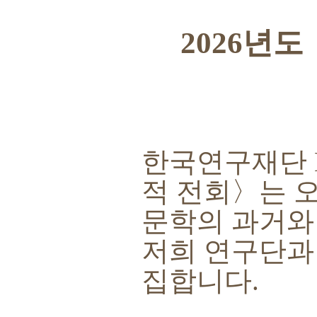
2026
년도
한국연구재단
적 전회
〉
는 
문학의 과거와
저희 연구단과
집합니다
.