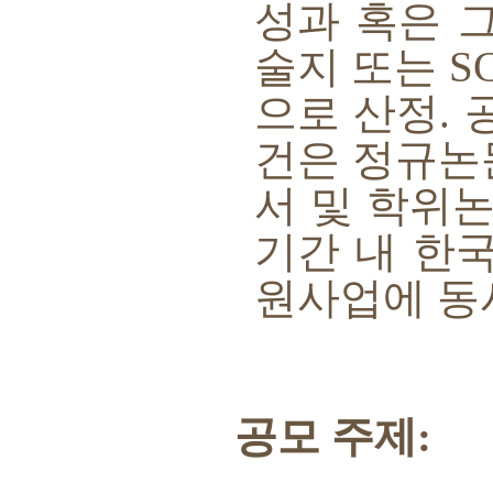
성과 혹은 
술지 또는
S
으로 산정
.
건은 정규
서 및 학위
기간 내 한
원사업에 동
공모 주제
: