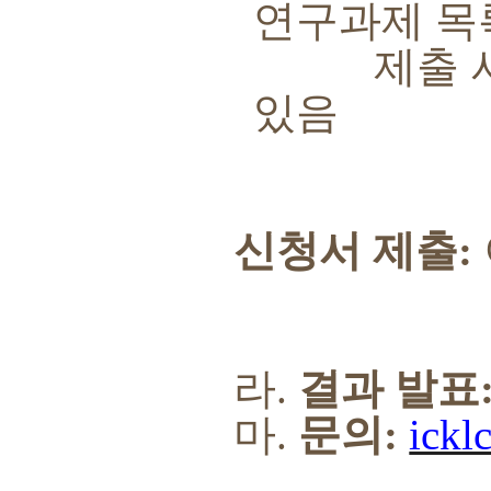
연구과제 목
제출 서류에
있음
신청서 제출
:
라
.
결과 발표
마
.
문의
:
ickl