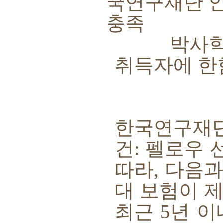
국연구재단 
충족
박사학위
취득자에 한
한국연구재단
건
:
펠로우 
따라
,
다음과
대 보험이 
최근
5
년 이