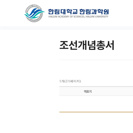
조선개념총서
1개(2/1페이지)
책표지