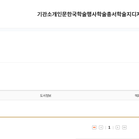
기관소개
인문한국
학술행사
학술총서
학술지
디
도서정보
책
1