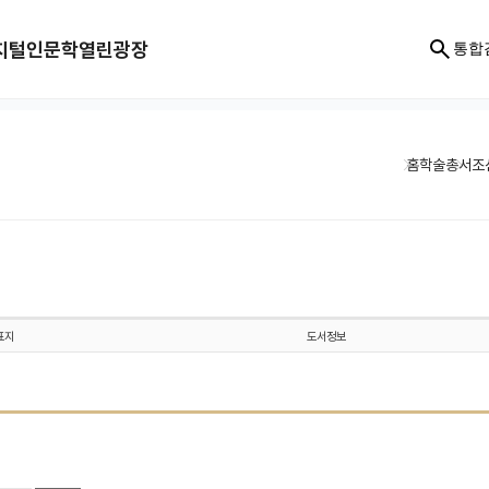
지털인문학
열린광장
통합
홈
학술총서
조
표지
도서정보