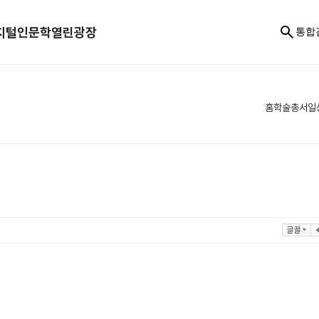
지털인문학
열린광장
통합
홈
학술총서
일