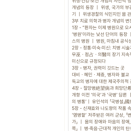
위생·건강·보건 개념의 사전적 
개념의 등장 ｜ 위생, 국가의 
기 ｜ 위생경찰의 식민지인 몸 
3부 치료 의학과 병자 개념의 변
1장 - “환자는 이제 병원으로 오
‘병원’이라는 낯선 단어의 등장 
스의 병원 ｜ 병원, 마침내 공식
2장 - 정통·미숙·미신: 치병 시
무巫ㆍ점占ㆍ의醫의 장기 지속적 
미신으로 규정되다
3장 - 병자, 권력이 깃드는 곳
대비ㆍ혜민ㆍ제중, 병자와 불교ㆍ
독교의 병자에 대한 제국주의적
4장 - 절망병絶望病과 희망단希
개항 이전 ‘의국’과 ‘국병’ 
의 병통’｜ 유인석의 「국병설」
5장 - 신재효와 나도향의 작품 
‘염병할’ 저주받은 여러 군상, 「
가」 ｜ 몸의 장애와 마음의 장애,
쪽」 ｜ 병·죽음·근대적 개인의 탄생