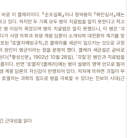
이 바로 이 콜레라이다. 『순조실록』이나 정약용의 『목민심서』에는
고 있다. 하지만 두 기록 모두 병의 치료법을 알지 못한다고 적고
0만 명 이상이 죽었으며 병의 치료법은 알지 못했으니, 이 병은 ‘괴
러다가 서양 의학과 위생 계몽 담론이 소개되며 대전환의 계기를 맞
에 반포된 「호열자예방규칙」은 콜레라를 세균이 일으키는 것으로 규정
림의 원인이 병균이라는 점을 분명히 했다. 콜레라 세균설은 곧바로
(『황성신문』 1902년 10월 28일). ‘괴질’은 병인과 치료법을
름이다. 반면 ‘호열자’(콜레라)에는 병이 설명의 영역 안으로 들어
생 계몽 담론의 자신감이 반영되어 있다. 저자에 의하면 괴질이 무
 호열자는 과학의 힘으로 병을 극복할 수 있다는 진보의 시대(근
담긴 근대성을 읽다