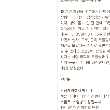
보여주는 흥미로운 사례이다.
1821년 조선을 초토화시킨 병
상황의 다급함과 심각성을 기록하
있다. 병이 돌고 한 달 만에 1
질’怪疾이 아닐 수 없었다. 그
게 된다. 1899년 9월 16일
하면서 설사, 구토, 근육 뒤틀
세균을 보았다는 기사로 뒷받침된다
알 수 없다는 공포감이 반영된 이
왔다는 서양 의학의 우월성과 위
지와 공포의 시대를 상징한다면,
대)를 상징한다.
-차례-
일상개념총서 발간사
책을 펴내며: ‘병’ 개념 변화에 
프롤로그: 염병과 장질부사
1부 ‘병’ 개념 어휘의 변천