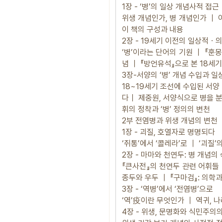
1장 - ‘병’의 일상 개념사적 접근
위생 개념인가, 병 개념인가 ｜ 
이 책의 구성과 내용
2장 - 19세기 이전의 일상적ㆍ의
‘병’이라는 단어의 기원 ｜ 『훈
념 ｜ 『방언유석』으로 본 18세기
3장-서양의 ‘병’ 개념 수입과 일
18~19세기 조선에 수입된 서양
다｜ 제중원, 서양식으로 병을 분
휘의 정착과 ‘병’ 정의의 변천
2부 전염병과 위생 개념의 변천
1장 - 괴질, 호열자로 명명되다
‘쥐통’에서 ‘콜레라’로 ｜ ‘괴질
2장 - 마마와 천연두: 병 개념의
『큰사전』의 천연두 관련 어휘들 ｜
종두와 우두 ｜ 『구마검』: 의학과
3장 - ‘역병’에서 ‘전염병’으로
‘역’疫이란 무엇인가 ｜ 역귀, 
4장 - 위생, 문명화와 식민주의