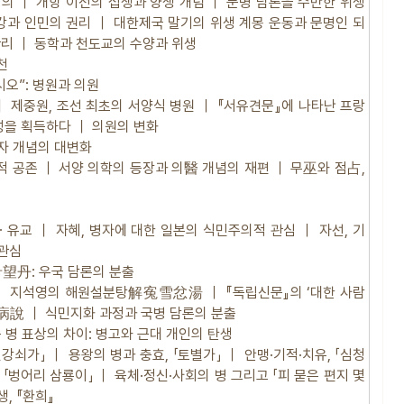
정의 ｜ 개항 이전의 섭생과 양생 개념 ｜ 문명 담론을 수반한 위생
부강과 인민의 권리 ｜ 대한제국 말기의 위생 계몽 운동과 문명인 되
관리 ｜ 동학과 천도교의 수양과 위생
천
시오”: 병원과 의원
｜ 제중원, 조선 최초의 서양식 병원 ｜ 『서유견문』에 나타난 프랑
성을 획득하다 ｜ 의원의 변화
술자 개념의 대변화
공존 ｜ 서양 의학의 등장과 의醫 개념의 재편 ｜ 무巫와 점占,
유교 ｜ 자혜, 병자에 대한 일본의 식민주의적 관심 ｜ 자선, 기
 관심
望丹: 우국 담론의 분출
담론 ｜ 지석영의 해원설분탕解寃雪忿湯 ｜ 『독립신문』의 ‘대한 사람
國病說 ｜ 식민지화 과정과 국병 담론의 분출
속 병 표상의 차이: 병고와 근대 개인의 탄생
변강쇠가」 ｜ 용왕의 병과 충효, 「토별가」 ｜ 안맹·기적·치유, 「심청
 「벙어리 삼룡이」 ｜ 육체·정신·사회의 병 그리고 「피 묻은 편지 몇
, 『환희』