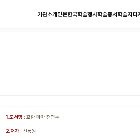
기관소개
인문한국
학술행사
학술총서
학술지
디
1.도서명
: 호환 마마 천연두
2.저자
: 신동원