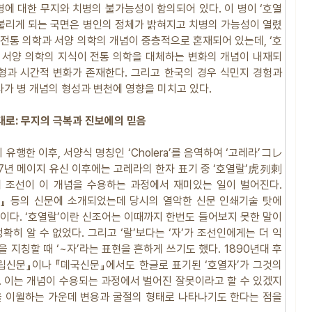
병에 대한 무지와 치병의 불가능성이 함의되어 있다. 이 병이 ‘호열
 불리게 되는 국면은 병인의 정체가 밝혀지고 치병의 가능성이 열렸
 전통 의학과 서양 의학의 개념이 중층적으로 혼재되어 있는데, ‘호
 서양 의학의 지식이 전통 의학을 대체하는 변화의 개념이 내재되
지형과 시간적 변화가 존재한다. 그리고 한국의 경우 식민지 경험과
가 병 개념의 형성과 변천에 영향을 미치고 있다.
시대로: 무지의 극복과 진보에의 믿음
 유행한 이후, 서양식 명칭인 ‘Cholera’를 음역하여 ‘고레라’コレ
67년 메이지 유신 이후에는 고레라의 한자 표기 중 ‘호열랄’虎列剌
데 조선이 이 개념을 수용하는 과정에서 재미있는 일이 벌어진다.
보』 등의 신문에 소개되었는데 당시의 열악한 신문 인쇄기술 탓에
것이다. ‘호열랄’이란 신조어는 이때까지 한번도 들어보지 못한 말이
확히 알 수 없었다. 그리고 ‘랄’보다는 ‘자’가 조선인에게는 더 익
 지칭할 때 ‘~자’라는 표현을 흔하게 쓰기도 했다. 1890년대 후
립신문』이나 『뎨국신문』에서도 한글로 표기된 ‘호열자’가 그것의
. 이는 개념이 수용되는 과정에서 벌어진 잘못이라고 할 수 있겠지
을 이월하는 가운데 변용과 굴절의 형태로 나타나기도 한다는 점을