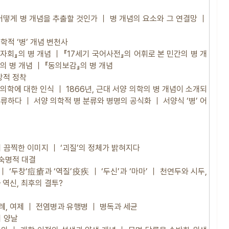
어떻게 병 개념을 추출할 것인가 ｜ 병 개념의 요소와 그 연결망 ｜
학적 ‘병’ 개념 변천사
몽자회』의 병 개념 ｜ 『17세기 국어사전』의 어휘로 본 민간의 병 개
의 병 개념 ｜ 『동의보감』의 병 개념
상적 정착
 의학에 대한 인식 ｜ 1866년, 근대 서양 의학의 병 개념이 소개되
류하다 ｜ 서양 의학적 병 분류와 병명의 공식화 ｜ 서양식 ‘병’ 어
’의 끔찍한 이미지 ｜ ‘괴질’의 정체가 밝혀지다
 숙명적 대결
 ‘두창’痘瘡과 ‘역질’疫疾 ｜ ‘두신’과 ‘마마’ ｜ 천연두와 시두,
 역신, 최후의 결투?
나례, 여제 ｜ 전염병과 유행병 ｜ 병독과 세균
의 양날