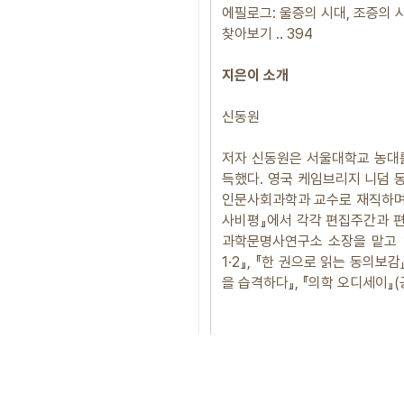
에필로그: 울증의 시대, 조증의 시
찾아보기 ‥ 394
지은이 소개
신동원
저자 신동원은 서울대학교 농대
득했다. 영국 케임브리지 니덤 
인문사회과학과 교수로 재직하며 
사비평』에서 각각 편집주간과 편
과학문명사연구소 소장을 맡고 
1·2』, 『한 권으로 읽는 동의보
을 습격하다』, 『의학 오디세이』(공