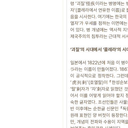
령 ‘괴질’怪疾이라는 병명에는 
자’(콜레라에서 연유한 이름)로
음을 시사한다. 여기에는 한국의
열자’가 우세를 점하는 이면에는
어 있다. 병 개념에는 역사적 
제국주의의 침투라는 근대적 서사
‘괴질’의 시대에서 ‘콜레라’의 
일본에서 1822년에 처음 이 병이
ラ라는 이름이 만들어졌다. 18
이 공식적으로 정착한다. 그런
‘虎列剌’(호열랄)이 『한성순
‘랄’剌자가 ‘자’刺자로 읽혔던 
어서 이를 어떻게 읽어야 할지 정
숙한 글자였다. 조선인들은 사물을
반 이후에는 순한글 신문인 『독
원래 표현인 양 버젓이 등장한다
만, 개념의 전파와 수용이 지역