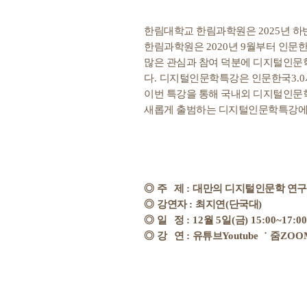
한림대학교 한림과학원은
2025
년 하
한림과학원은
2020
년
9
월부터 인문한
많은 관심과 참여 덕분에 디지털인문
다
.
디지털인문학특강은 인문한국
3.0
이번 특강을 통해 국내외 디지털인문
새롭게 출범하는 디지털인문학특강에
◎
주 제
:
대만의 디지털인문학 연구
◎
강연자
:
최지연
(
단국대
)
◎
일 정
: 12
월
5
일
(
금
) 15:00~17:00
◎
강 연 :
유튜브
Youtube ˙
줌
ZOO