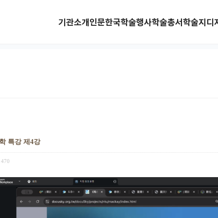
기관소개
인문한국
학술행사
학술총서
학술지
디
학 특강 제4강
470