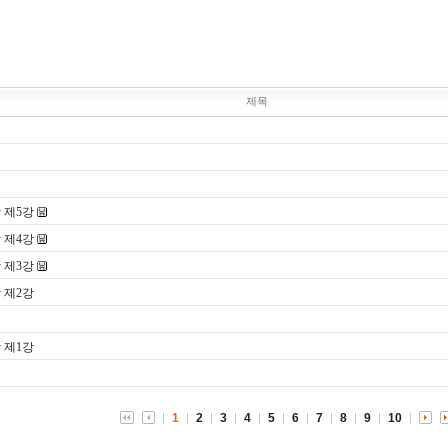
제목
 제5강
 제4강
 제3강
 제2강
 제1강
1
2
3
4
5
6
7
8
9
10