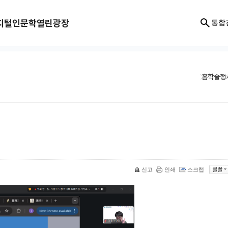
지털인문학
열린광장
통합
홈
학술행
신고
인쇄
스크랩