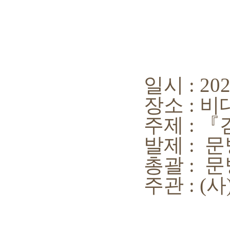
일시 : 2022
장소 : 비대면
주제 : 『걷
발제 : 문병
총괄 : 문병
주관 : (사