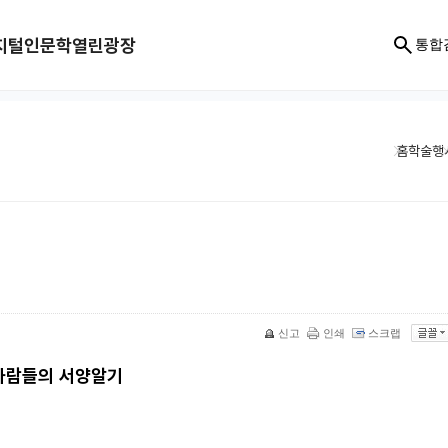
지털인문학
열린광장
통합
홈
학술행
신고
인쇄
스크랩
 사람들의 서양알기