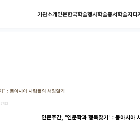
기관소개
인문한국
학술행사
학술총서
학술지
디
기" : 동아시아 사람들의 서양알기
3793
인문주간, "인문학과 행복찾기" : 동아시아