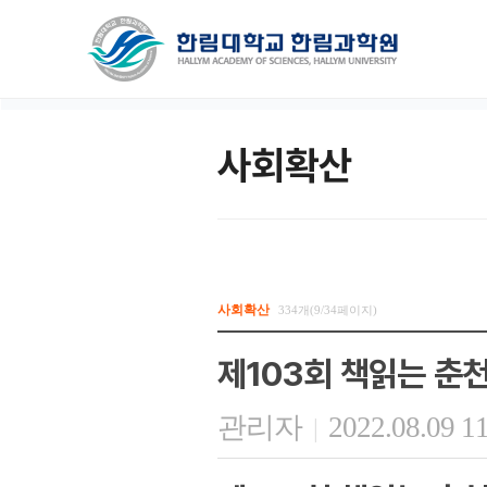
사회확산
사회확산
334개(9/34페이지)
제103회 책읽는 춘
관리자
2022.08.09 1
|