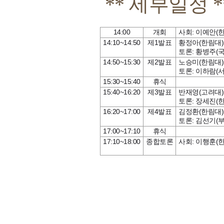
** 세부일정 *
14:00
개회
사회
:
이예안
(
14:10~14:50
제
1
발표
황정아
(
한림대
)
토론
:
황병주
(
14:50~15:30
제
2
발표
노승미
(
한림대
토론
:
이하람
(
15:30~15:40
휴식
15:40~16:20
제
3
발표
반재영
(
고려대
토론
:
장세진
(
16:20~17:00
제
4
발표
김정환
(
한림대
토론
:
김선기
(
17:00~17:10
휴식
17:10~18:00
종합토론
사회
:
이행훈
(