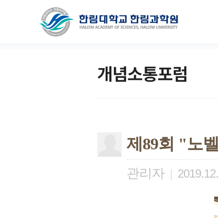
개념소통포럼
제89회 "노벨
관리자
|
2019.12