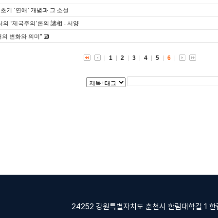
지 초기 ‘연애’ 개념과 그 소설
서의 ‘제국주의’론의 諸相 - 서양
용어의 변화와 의미"
1
2
3
4
5
6
24252 강원특별자치도 춘천시 한림대학길 1 