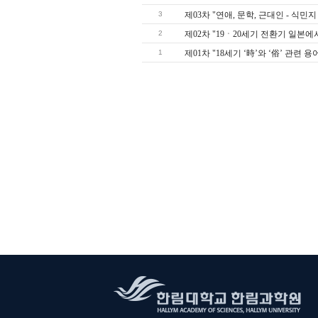
3
제03차 "연애, 문학, 근대인 - 식민
2
제02차 "19ㆍ20세기 전환기 일본에
1
제01차 "18세기 ‘時’와 ‘俗’ 관련 