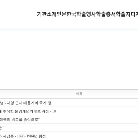
기관소개
인문한국
학술행사
학술총서
학술지
디
제목
념 - 서양 근대 태동기의 국가·정
 추적한 문명개념의 변천과정 - 18
성정책의 비교를 중심으로"
 "
강론 - 1898~1904년 황성