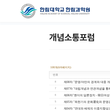
개념소통포럼
108개(6/6페이지)
번호
8
제08차 "문명/야만의 경계와 대중 개
7
제07차 "대립개념과 연관개념을 통해
6
제06차"젠더의 담론정치 - 韓日여
5
제05차 "최한기의 운화運化와 문명관
4
제04차 "연대와 배제의 이중지향성과 자