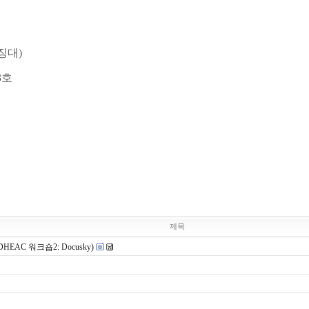
징대)
3호
제목
C 워크숍2: Docusky)