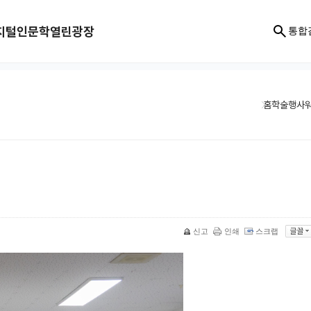
지털인문학
열린광장
통합
홈
학술행사
신고
인쇄
스크랩