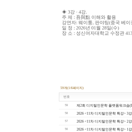
◈ 3강 · 4강.
주 제 : 吾與點 이해와 활용
강연자: 웨이퉁, 판야팅(중국 베이
일 정 : 2026년 01월 28일(수)
장 소 : 성신여자대학교 수정관 41
59개(1/6페이지)
번호
59
제2회 디지털인문학 플랫폼워크숍(DHEA
58
2026 <11차 디지털인문학 특강> 3강
57
2026 <11차 디지털인문학 특강> 2강
56
2026 <11차 디지털인문학 특강> 1강