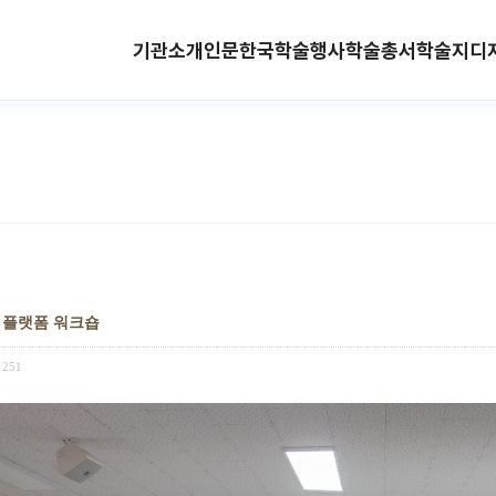
기관소개
인문한국
학술행사
학술총서
학술지
디
학 플랫폼 워크숍
251