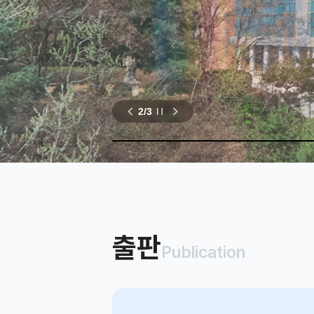
2
/
3
출판
Publication