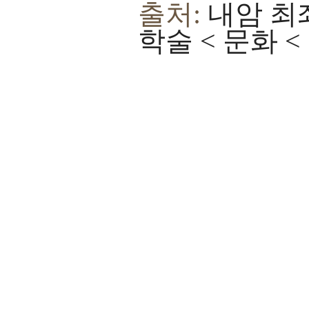
출처:
내암 최
학술 < 문화 