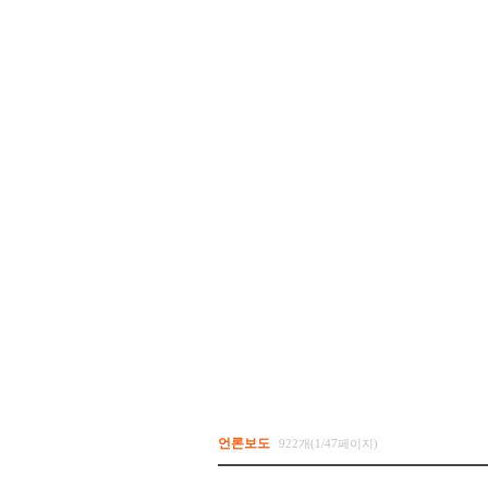
언론보도
922개(1/47페이지)