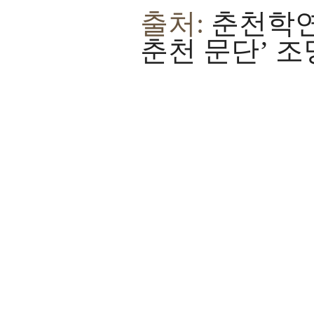
출처:
춘천학연
춘천 문단’ 조