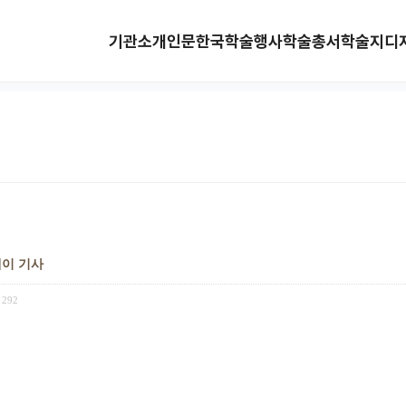
기관소개
인문한국
학술행사
학술총서
학술지
디
데이 기사
292