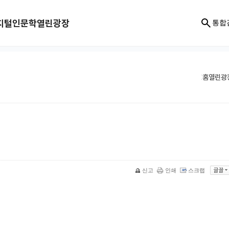
지털인문학
열린광장
통합
홈
열린광
신고
인쇄
스크랩