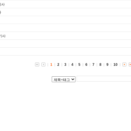
기사
사
 기사
1
2
3
4
5
6
7
8
9
10