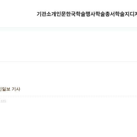
기관소개
인문한국
학술행사
학술총서
학술지
디
도민일보 기사
335