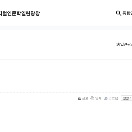
지털인문학
열린광장
통합
홈
열린광
신고
인쇄
스크랩