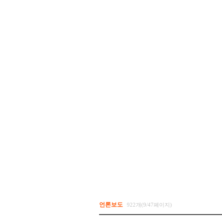
언론보도
922개(9/47페이지)