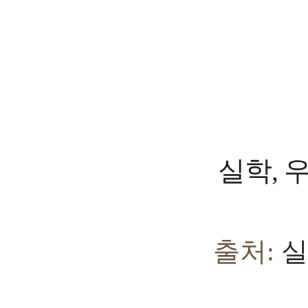
실학, 
출처:
실