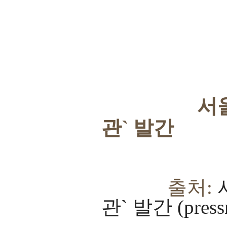
서
관
`
발간
출처:
관` 발간 (press