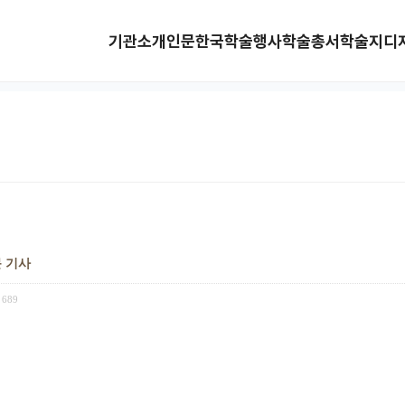
기관소개
인문한국
학술행사
학술총서
학술지
디
문 기사
689