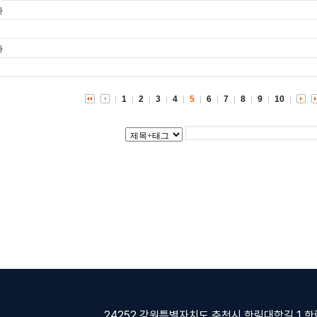
사
사
1
2
3
4
5
6
7
8
9
10
24252 강원특별자치도 춘천시 한림대학길 1 