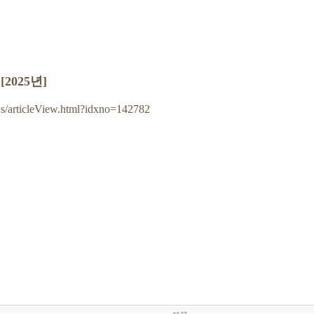
2025년]
ws/articleView.html?idxno=142782