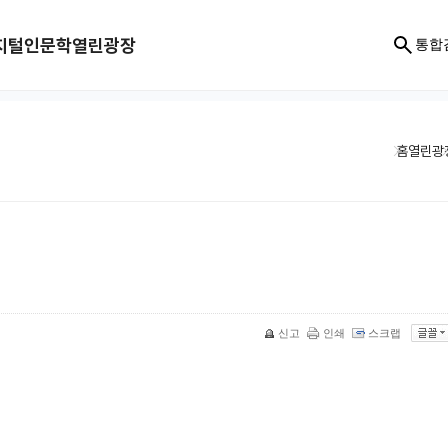
지털인문학
열린광장
통합
홈
열린광
신고
인쇄
스크랩