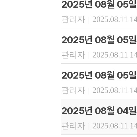
2025년 08월 05
관리자
2025.08.11 1
|
2025년 08월 05
관리자
2025.08.11 1
|
2025년 08월 05
관리자
2025.08.11 1
|
2025년 08월 04
관리자
2025.08.11 1
|