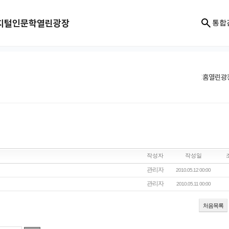
지털인문학
열린광장
통합
홈
열린광
작성자
작성일
관리자
2010.05.12 00:00
관리자
2010.05.11 00:00
처음목록