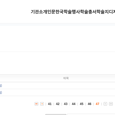
기관소개
인문한국
학술행사
학술총서
학술지
디
제목
41
42
43
44
45
46
47