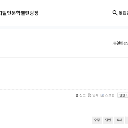
지털인문학
열린광장
통합
홈
열린광
신고
인쇄
스크랩
수정
답변
삭제