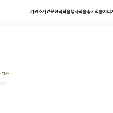
기관소개
인문한국
학술행사
학술총서
학술지
디
문 기사
4274