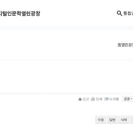
지털인문학
열린광장
통합
홈
열린광
신고
인쇄
스크랩
수정
답변
삭제