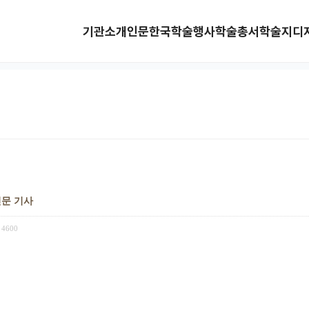
기관소개
인문한국
학술행사
학술총서
학술지
디
신문 기사
4600