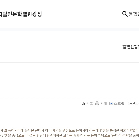
지털인문학
열린광장
통합
홈
열린광
신고
인쇄
스크랩
0세기 초 동아시아에 들어온 근대의 여러 개념을 중심으로 동아시아의 근대 형성을 분석한 학술대회였다
 담론을 중심으로, 이경구 한림대 한림과학원 교수는 중화와 서구 문명 개념으로 ‘근대적 전환’을 풀