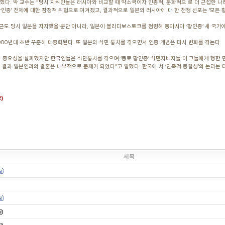
다. 박 교수는 “당시 지식인들은 러시아와 비교할 때 약소국이자 인종적, 문화적으 로 더 근접한 나
‘황인종’ 전체에 대한 잠정적 위협으로 여겨졌고, 결과적으로 일본의 러시아에 대 한 전쟁 선포는 ‘모든
근도 당시 일본을 지지했을 뿐만 아니라, 일본이 블라디보스토크를 점령해 동아시아 ‘황인종’ 세 국가
900년대 초반 꾸준히 대중화된다. 또 일본의 식민 통치를 겪으면서 인종 개념은 다시 변화를 겪는다.
’의 중요성을 설파했지만 한국인들은 식민통치를 겪으며 ‘동료 황인종’ 식민지배자들 이 그들에게 행한 민
 그 결과 일본인과의 결혼은 내부적으로 문제가 되었다”고 말했다. 한국에 서 ‘민족적 동질성’의 논리
2)
제목