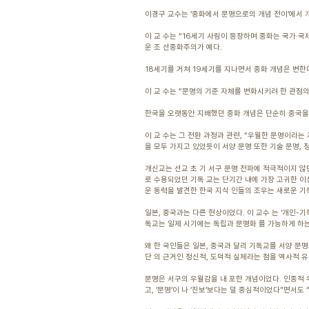
이경구 교수는 ‘중화에서 문명으로의 개념 전이’에서 
이 교 수는 “16세기 사림이 등장하며 중화는 국가·
운 조 선중화주의가 예다.
18세기를 거쳐 19세기를 지나면서 중화 개념은 변한다. 
이 교 수는 “문명의 기준 자체를 변화시키려 한 관점의
한국을 오랫동안 지배했던 중화 개념은 단순히 중국을
이 교 수는 그 전환 과정과 관련, “우월한 문명이라는
을 모두 가지고 있었듯이 서양 문명 또한 기술 문명, 
개신교는 선교 초 기 서구 문명 전파에 적극적이지 않
로 수용되었던 기독 교는 단기간 내에 가장 고귀한 
운 동력을 발견한 한국 지식 인들의 조우는 새로운 
일본, 중국과는 다른 현상이었다. 이 교수 는 ‘개인
독교는 일제 시기에는 독립과 문명화 를 가능하게 하는
왜 한 국인들은 일본, 중국과 달리 기독교를 서양 문
단 의 근거인 정신적, 도덕적 실체라는 점을 역사적 
문명은 서구의 우월감을 내 포한 개념이었다. 인종적 우
고, ‘문명’이 나 ‘진보’보다는 덜 중심적이었다”면서