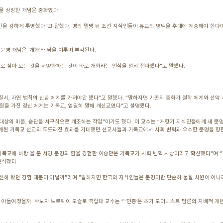
명을 상징한 개념은 중화였다.
자신을 강하게 투영했다”고 말했다. 명의 멸망 뒤 조선 지식인들이 유교의 명맥을 후대에 계승해야 한다
구 문명 개념은 ‘개화’와 짝을 이루며 부각된다.
준으로 삼아 모든 것을 서양화하는 것이 바로 개화라는 인식을 널리 전파했다”고 말했다.
질서, 자연 법칙의 신념 체계를 가져야만 했다”고 말했다. “말하자면 기존의 중화가 철학 체계와 선악
 차원을 가진 정신 체계는 기독교, 엄밀히 말해 개신교였다”고 설명했다.
대상의 마음, 습관을 서구식으로 개조하는 작업”이기도 했다. 이 교수는 “개항기 지식인들에게 새 문
 개된 기독교 선교의 두드러진 효과를 기대했던 선교사들과 기독교에서 사회 변혁과 우수한 문명을 향
“기독교에 바탕 을 둔 서양 문명의 힘을 경험한 이승만은 기독교가 사회 변혁 사상이라고 확신했다”며 
분석했다.
 확신해 왔던 경험 때문이 아닐까”라며 “말하자면 한국의 지식인들은 문명이란 단순히 물질 차원이 아니
받 아들여졌을까. 박노자 노르웨이 오슬로 국립대 교수는 “ ‘인종’은 초기 모더니스트 담론의 지배적 개