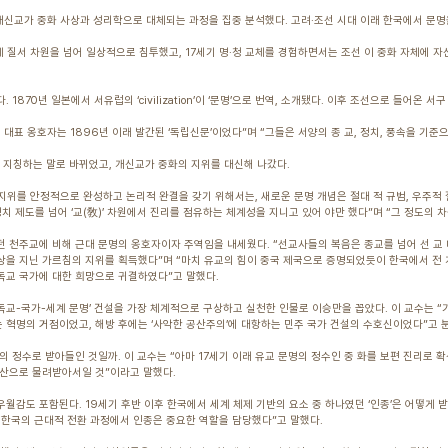
개신교가 중화 사상과 성리학으로 대체되는 과정을 집중 분석했다. 고려·조선 시대 이래 한국에서 문
국제 질서 차원을 넘어 일상적으로 침투했고, 17세기 명·청 교체를 경험하면서는 조선 이 중화 자체에 
1870년 일본에서 서유럽의 ‘civilization’이 ‘문명’으로 번역, 소개됐다. 이후 조선으로 들어온 서
 대표 옹호자는 1896년 이래 발간된 ‘독립신문’이었다”며 “그들은 서양의 종 교, 정치, 풍속을 기
 지칭하는 말로 바뀌었고, 개신교가 중화의 지위를 대신해 나갔다.
 지위를 안정적으로 완성하고 논리적 완결을 갖기 위해서는, 새로운 문명 개념은 절대 적 규범, 우주적 
정치 제도를 넘어 ‘교(敎)’ 차원에서 진리를 점유하는 체계성을 지니고 있어 야만 했다”며 “그 정도의
던 천주교에 비해 근대 문명의 옹호자이자 주역임을 내세웠다. “선교사들의 복음은 종교를 넘어 선 교 
이상을 지닌 가르침의 지위를 획득했다”며 “마치 유교의 힘이 중국 제국으로 증명되었듯이 한국에서 전
기독교 국가에 대한 희망으로 귀결하였다”고 말했다.
-기독교-국가-세계 문명’ 건설을 가장 체계적으로 구상하고 실천한 인물로 이승만을 꼽았다. 이 교수는 
 혁명의 거점이었고, 해방 후에는 ‘사악한 공산주의’에 대항하는 민주 국가 건설의 수호신이었다”고 
명의 정수로 받아들인 것일까. 이 교수는 “아마 17세기 이래 유교 문명의 정수인 중 화를 보편 진리로
유산으로 물려받아서일 것”이라고 말했다.
월감도 포함된다. 19세기 후반 이후 한국에서 세계 체제 기반의 요소 중 하나였던 ‘인종’은 어떻게 
도 “한국의 근대적 전환 과정에서 인종은 중요한 역할을 담당했다”고 말했다.