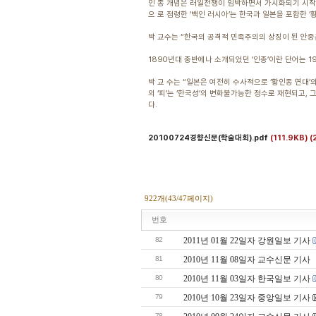
인 종 개념은 러일전쟁이 임박하면서 가시화되기 시작했
으 로 점령한 ‘백인 러시아’는 한국과 일본을 포함한 
박 교수는 “한국의 공격적 민족주의의 상징이 된 안중
1890년대 중반에나 소개되었던 ‘인종’이란 단어는 1
박 교 수는 “일본은 여전히 수사적으로 ‘황인종 연대
의 ‘피’는 ‘한국성’의 변화불가능한 정수로 재현되고,
다.
20100724경향신문(학술대회).pdf
(111.9KB)
(
922개(43/47페이지)
번호
82
2011년 01월 22일자 강원일보 기사
81
2010년 11월 08일자 교수신문 기사
80
2010년 11월 03일자 한국일보 기사
79
2010년 10월 23일자 중앙일보 기사
78