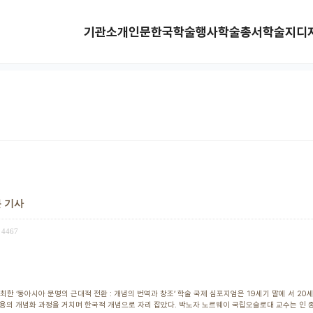
기관소개
인문한국
학술행사
학술총서
학술지
디
문 기사
4467
한 ‘동아시아 문명의 근대적 전환 : 개념의 번역과 창조’ 학술 국제 심포지엄은 19세기 말에 서 2
변용의 개념화 과정을 거치며 한국적 개념으로 자리 잡았다. 박노자 노르웨이 국립오슬로대 교수는 인 종