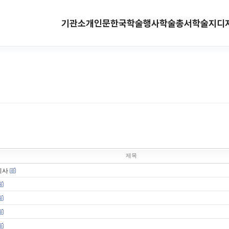
기관소개
인문한국
학술행사
학술총서
학술지
디
제목
기사