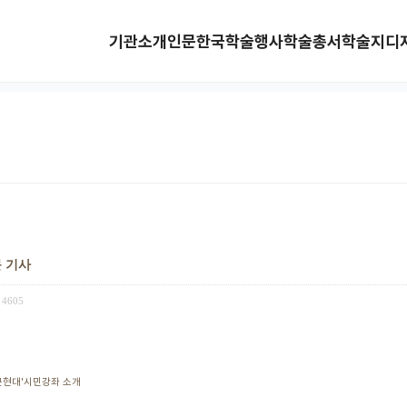
기관소개
인문한국
학술행사
학술총서
학술지
디
문 기사
4605
근현대'시민강좌 소개