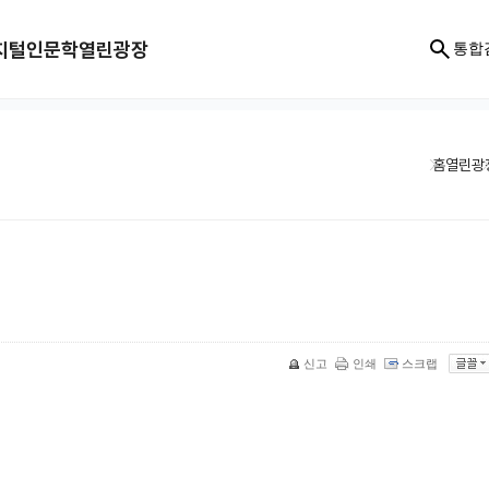
지털인문학
열린광장
통합
홈
열린광
신고
인쇄
스크랩