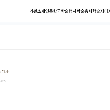
기관소개
인문한국
학술행사
학술총서
학술지
디
스 기사
4274