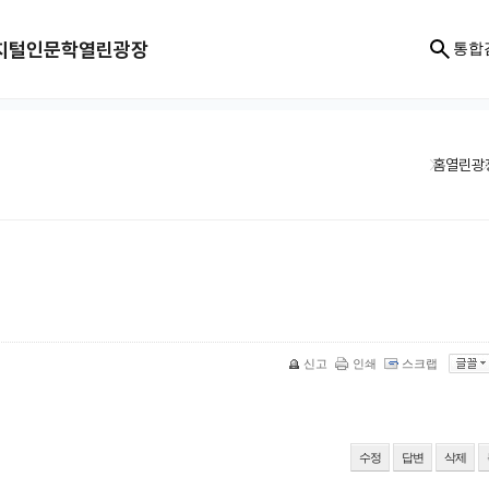
지털인문학
열린광장
통합
홈
열린광
신고
인쇄
스크랩
수정
답변
삭제