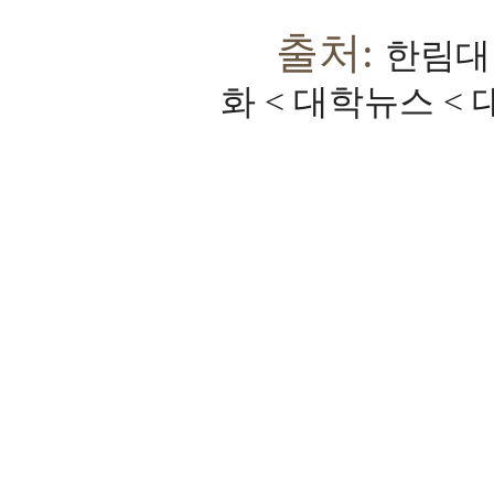
출처:
한림대
화 < 대학뉴스 <