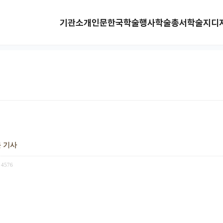
기관소개
인문한국
학술행사
학술총서
학술지
디
문 기사
4576