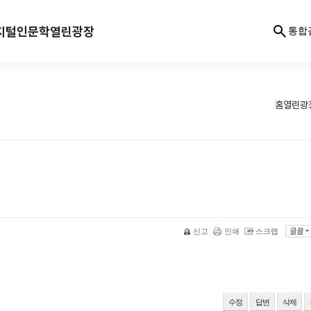
지털인문학
열린광장
통합
홈
열린광
신고
인쇄
스크랩
수정
답변
삭제