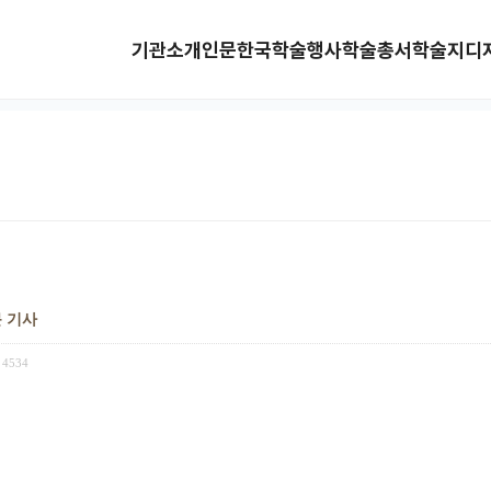
기관소개
인문한국
학술행사
학술총서
학술지
디
문 기사
4534
대사' 소개