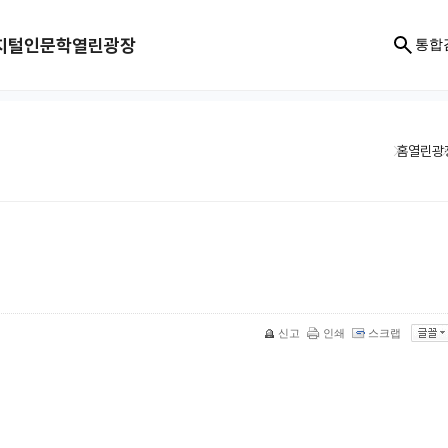
지털인문학
열린광장
통합
홈
열린광
신고
인쇄
스크랩