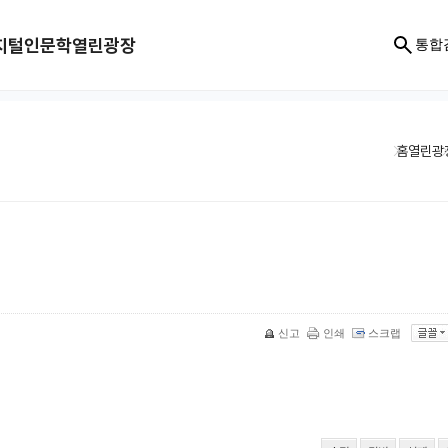
지털인문학
열린광장
통합
홈
열린광
신고
인쇄
스크랩