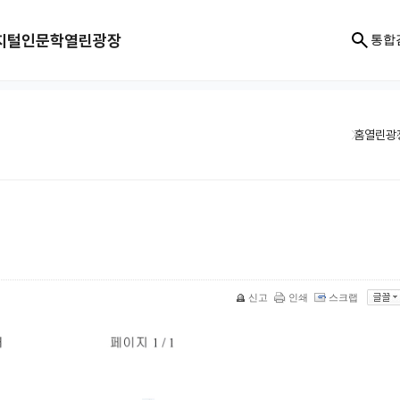
지털인문학
열린광장
통합
홈
열린광
신고
인쇄
스크랩