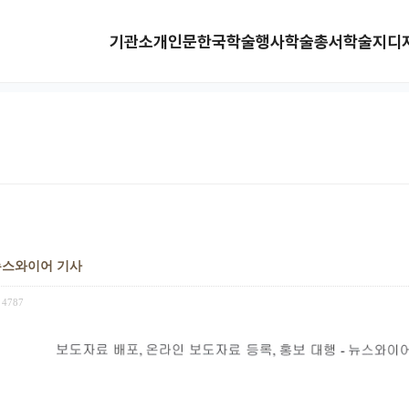
기관소개
인문한국
학술행사
학술총서
학술지
디
아뉴스와이어 기사
4787