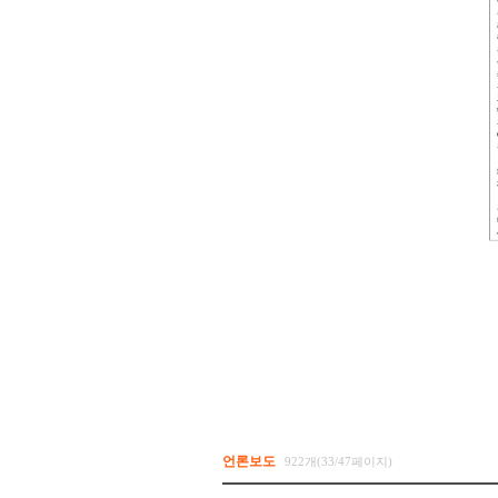
언론보도
922개(33/47페이지)