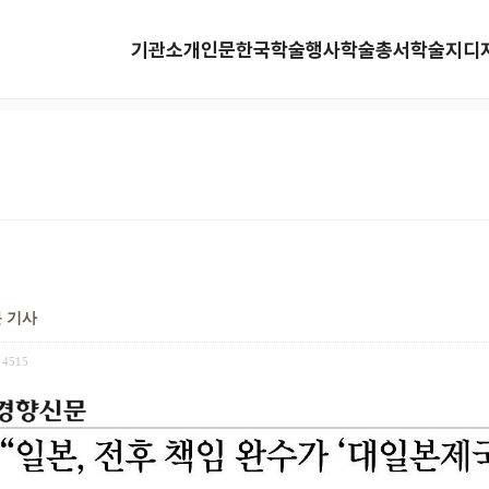
기관소개
인문한국
학술행사
학술총서
학술지
디
문 기사
4515