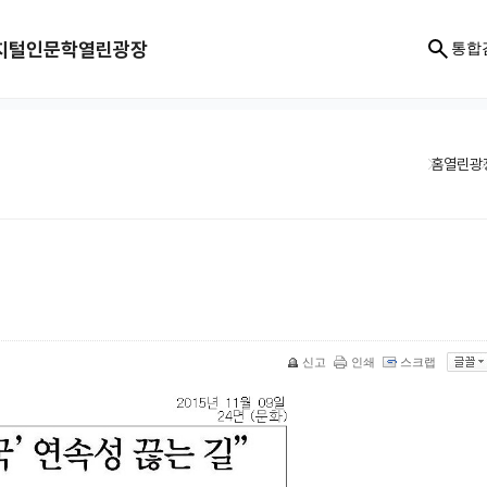
지털인문학
열린광장
통합
홈
열린광
신고
인쇄
스크랩