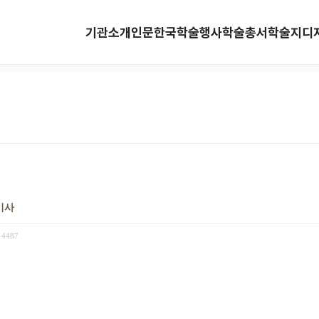
기관소개
인문한국
학술행사
학술총서
학술지
디
 기사
4487