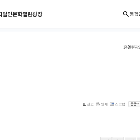
지털인문학
열린광장
통합
홈
열린광
신고
인쇄
스크랩