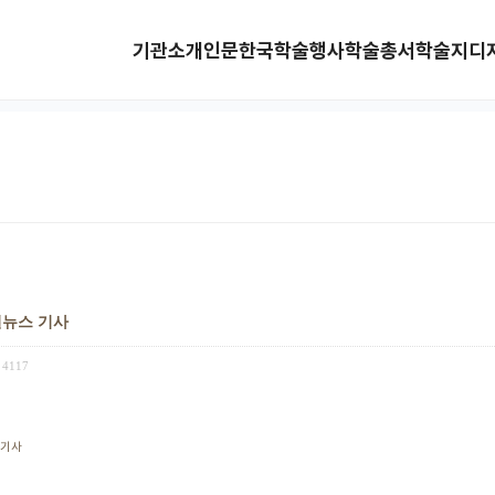
기관소개
인문한국
학술행사
학술총서
학술지
디
낸셜뉴스 기사
4117
기사