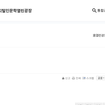
지털인문학
열린광장
통합
홈
열린광
신고
인쇄
스크랩