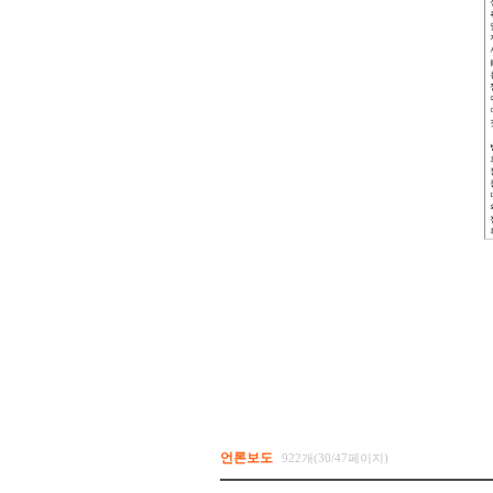
언론보도
922개(30/47페이지)