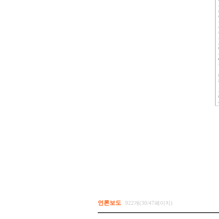
언론보도
922개(30/47페이지)