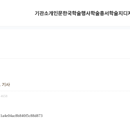
기관소개
인문한국
학술행사
학술총서
학술지
디
보 기사
4658
e21a4e04ac8b840f5c88d873