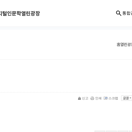
지털인문학
열린광장
통합
홈
열린광
신고
인쇄
스크랩