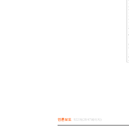
언론보도
922개(28/47페이지)