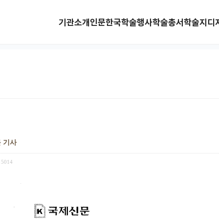
기관소개
인문한국
학술행사
학술총서
학술지
디
문 기사
5014