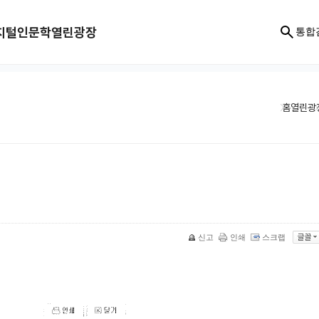
지털인문학
열린광장
통합
홈
열린광
신고
인쇄
스크랩