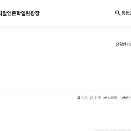
지털인문학
열린광장
통합
홈
열린광
신고
인쇄
스크랩