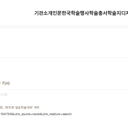
기관소개
인문한국
학술행사
학술총서
학술지
디
안 기사
4740
, ‘제10회 일송학술대회’ 개최
?no=194768&utm_source=naver&utm_medium=search