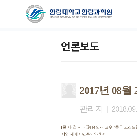
언론보도
2017년 08
관리자
|
2018.09
[문·사·철 시대③] 송인재 교수 "중국 코즈
서양 세계시민주의와 차이"