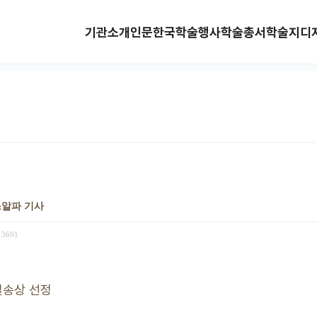
기관소개
인문한국
학술행사
학술총서
학술지
디
타스알파 기사
3691
일송상 선정