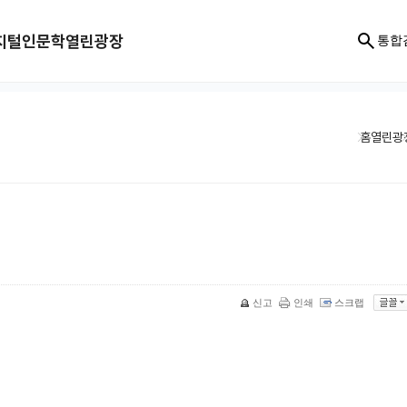
지털인문학
열린광장
통합
홈
열린광
신고
인쇄
스크랩