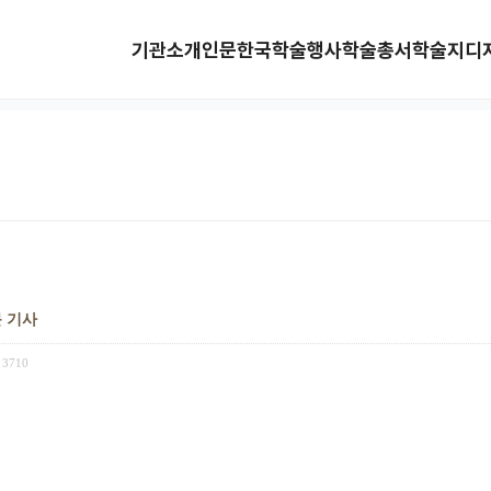
기관소개
인문한국
학술행사
학술총서
학술지
디
문 기사
3710