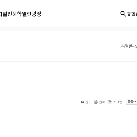
지털인문학
열린광장
통합
홈
열린광
신고
인쇄
스크랩