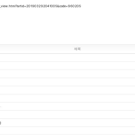
art_view.html?artid=201903292041005&code=960205
제목
사
사