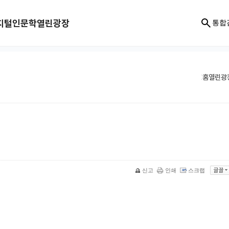
지털인문학
열린광장
통합
홈
열린광
신고
인쇄
스크랩