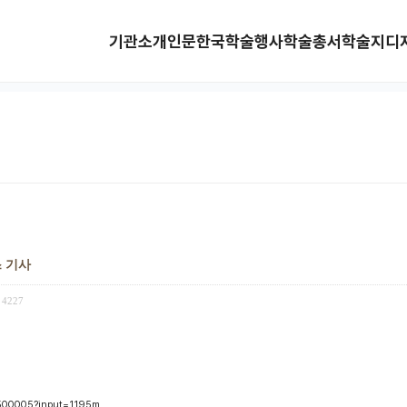
기관소개
인문한국
학술행사
학술총서
학술지
디
스 기사
4227
4500005?input=1195m